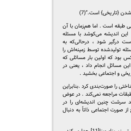
دن {تاریخی} است.”(7)
 طبقه است . اما هم‌زمان با آن
 این اندیشه می‌کوشد با مسئله
ست درگیر شود ، درحالی‌که به
ئله تولیدشده توسط زمینه‌اش را
.(8) بنا به نظر لوکاچ ، این مارکس بود که اولین بار مسائلی که
 این مسائل انجام داد ، یعنی در
اریخی و اجتماعی بخشید .
ختی را صورت‌بندی کرد .بنابراین
 طبقات مراجعه نمی‌کند . در عوض
د سرشت چنین اندیشه‌ای را در
از صورت اجتماعی ذاتاً به دنبال