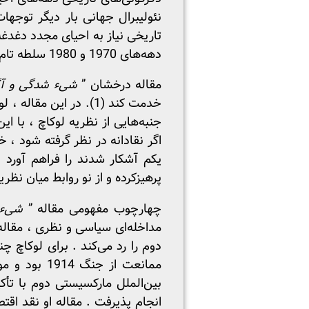
نئولیبرال جهانی بار دیگر توجها
تاریخی نیاز به احیای مجدد دغدغه
دهه‌های 1970 و 1980 سلطه تام داشتند ، نمی‌تواند پاسخی بسنده بیابد .
مقاله درخشان ”
شیء شدگی و آگا
خدمت کند (1). در این 
جنبه‌هایی از نظریه لوکاچ ، با 
اگر نقادانه در نظر گرفته شود ،
یکم آشکار شدند را فراهم آورد .
پرهیزکرده و از نو روابط میان نظری
چهارچوب مفهومی مقاله ”
شیء 
مداخله‌ای سیاسی و نظری ، مقاله
دوم را رد می‌کند . برای لوکاچ 
بین‌الملل مارکسیستی دوم با تأ
انجام پذیرفت . مقاله او نقد اقت