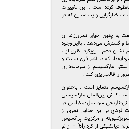
طوف کرده است . این تغییرات
ا-ساختارگرایی و پسا-مدرن که در
ت به چنین احیای نظرورزانه ای
را بسط و گسترش می‌دهد . بااین‌وجود
م نشان دهم ، رویکرد نظری او ،
ایه‌دار که در آغاز قرن بیست و
 سنتی مارکسیسم از سرمایه‌داری
روز را قالب‌ریزی کند .
ارکسیسم متمایز است . به‌عنوان
راست کیش بین‌الملل مارکسیستی
هانی-تاریخی سوسیال‌دمکراسی در
تغییر تاریخی رادیکال در سال‌های 1918-19 شد . تأثیرات لوکاچ بر این جدایی نظری از
سوبژکتیویته و مرکزیت پراکسیس
ه دیالکتیکی از کردار
[5]
– از نو