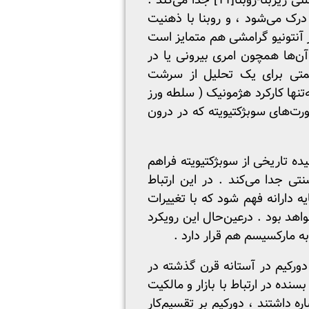
 زیربنا-روبنا
[11]
جدا می‌کند .
رک می‌شود ، و روبنا با ذهنیت
ر آنتونیو گرامشی هم متمایز است
ن‌ها همچون امری بیرونی یا در
عزیمتی برای یک تحلیل از سرشت
نها کارکرد هژمونیک ( سلطه ورز
ت‌های سوبژکتیویته که در درون
ده تاریخی از سوبژکتیویته فراهم
ی جدا می‌کند . در این ‌ارتباط
ه دارانه فهم شود که با تغییرات
هد بود . درعین‌حال این رویکرد
 مارکسیسم هم قرار دارد .
ورکیم در آستانه قرن گذشته در
ه در ارتباط با بازار و مالکیت
ه داشتند ، دورکیم بر تقسیم‌کار