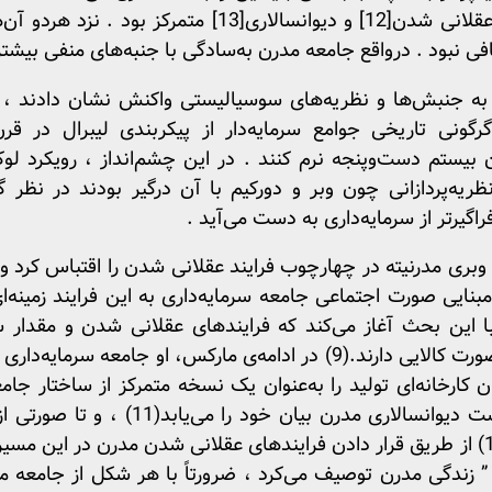
 عقلانی شدن
[12]
و دیوانسالاری
[13]
متمرکز بود . نزد هردو آن‌
فی نبود . درواقع جامعه مدرن به‌سادگی با جنبه‌های منفی بیش
یته به جنبش‌ها و نظریه‌های سوسیالیستی واکنش نشان دادند ، ا
گونی تاریخی جوامع سرمایه‌دار از پیکربندی لیبرال در قرن
ن بیستم دست‌وپنجه نرم کنند . در این چشم‌انداز ، رویکرد لوک
یه‌پردازانی چون وبر و دورکیم با آن درگیر بودند در نظر گ
اگیرتر از سرمایه‌داری به دست می‌آید .
 وبری مدرنیته در چهارچوب فرایند عقلانی شدن را اقتباس کرد و
مبنایی صورت اجتماعی جامعه سرمایه‌داری به این فرایند زمینه‌ای
ا این بحث آغاز می‌کند که فرایندهای عقلانی شدن و مقدار 
نهادهای مدرن هستند ریشه در صورت کالایی دارند.(9) در ادامه‌ی مارکس،
کارخانه‌ای تولید را به‌عنوان یک نسخه متمرکز از ساختار جامع
می‌گیرد.(10) این ساختار در سرشت دیوانسا
وابسته است گسترش می‌یابد .(12) از طریق قرار دادن فرایندهای عقلانی شدن مدرن د
” زندگی مدرن توصیف می‌کرد ، ضرورتاً با هر شکل از جامعه م