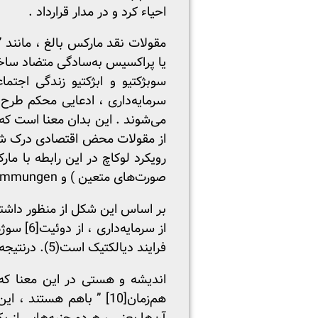
احیاء کرد و در مدار قرارداد .
مقولات نقد مارکس بالغ ، مانند ” 
سوبژکتیو و ابژکتیو زندگی اجتم
سرمایه‌داری ، ادعایی محکم طرح
می‌شوند . این بدان معنا است که 
صورت‌های متعین ) و Existenzbestimmungen ( تعین یافتگی حالت‌های هستی ) در نظر می‌گیرد .(4)
بر اساس این شکل از منظور داشتن
از سرمایه‌داری ، از دوئیت
[6]
سوژه-
فرایند دیالکتیک است(5). درنتیجه :
اندیشه و هستی در این معنا که ب
هم‌زمان
[10]
” باهم هستند ، این