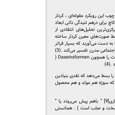
چوب این رویکرد مقوله‌ای ، کردار
به‌سادگی متضاد ساختارها نیست ، بلکه همچنین ایجادکننده آن‌ها هم هست .(2) لوکاچ برای درهم تنیدگی ذاتی ابعاد
زی‌ترین تحلیل‌های انتقادی از
سط صورت‌های معین کردار ساخته
به دست می‌آورند که بسیار فراتر
از مقولات محض اقتصادی درک شوند ؛ او آن‌ها را چون مقولاتی از صورت‌های ذهنی-عینی زندگی اجتماعی مدرن تفسیر می‌کند .(3)
رویکرد لوکاچ در این رابطه با مارکس در گروندریسه همپوشانی دارد . مارکس در این کتاب مقولات را همچون Daseinsformen (
را بسط می‌دهد که نقدی بنیادین
کند که سوژه هم مولد و هم محصول
زی
[9]
” باهم پیش می‌روند یا ”
ت سخت و صلب است ) . همانستی