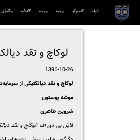
تالیف‎‌
گفت‌وگو
ترجمه‌
پرونده
گاهنامه
پداگوژی
لوکاچ و نقد دیالک
1396-10-26
لوکاچ و نقد دیالکتیکی از سرمایه‌د
موشه پوستون
شروین طاهری
فایل پی دی اف :
لوکاچ و نقد دیال
دگرگونی‌های تاریخی دهه‌های اخ