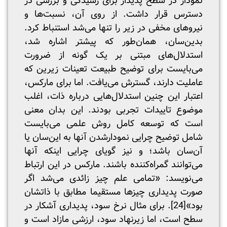
نمودار در سطح پدیدار برای رسیدگی و بررسی در
دسترس قرار داشت. از روی آن، نسبت‌ها و
نیروهای مخفی در زیر را تنها می‌شد استنباط کرد.
بدین‌سان، همان‌طور که پیشتر اشاره شد،
استدلال‌های مبتنی بر یک گونه از ضرورت
می‌بایست برای توضیح طبیعت تعینات زیرین که
عاملیت دارند، گسترش می‌یافت. اما برای مارکس،
اعتبار این چنین استدلال‌هایی درباره ذات، اغلب
موضوع تاییدات تجربی بودند. این بدان معنی
است که توسعه کامل روش علمی می‌بایست
شامل توضیح چرایی نمودار‌شدن آنها به این‌سان یا
آن‌سان باشد؛ و نیز گویای چرایی اینکه آنها
می‌توانند گمراه‌کننده باشند. مارکس در این ارتباط
می‌نویسد: «تمامی علم چیز زائدی می‌شد اگر
صورت پدیداری چیزها مستقیما مطابق با ذاتشان
بود»
[24]
. برای مثال نرخ سود، پدیداری آشکار در
سطح است، اما زیرنهاد سود، ارزشی مازاد است و