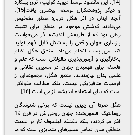
[14]
. این مقصود توسط دیوید کولیپ، تری پینکارد
و دیگر پژوهشگران توسعه بیشتری یافت
[15]
.
آنچه اینان در اثر هگل درباره منطق تشخیص
می‌دادند کوشش موجود در منطق برای تثبیت
راهی بود که از طریقش اندیشه اگر می‌خواست
بازسازی جهان واقعی را به شکل قابل فهم تولید
کند می‌بایست انجام می‌داد. منطق هگل نظام
به‌کارگیری و آزمون‌پذیری مقولاتی است که علم و
فلسفه برای فهمیدن جهان در مسیری عقلانی و
علمی ‌بدان نیازمندند. منطق هگل، مجموعه‌ای از
فرضیات متافیزیکی نیست. بلکه مطالعه مقولاتی
است که برای استفاده اندیشه الزامی است
[16]
.
هگل صرفا آن چیزی نیست که برخی شنوندگان
رومانتیک افسون‌شده جهان روحی‌اش در قرن 19
فکر می‌کردند، بلکه دغدغه فیلسوف کار بر نسبت
منطقی میان تمامی مسیرهای متمایزی است که ما