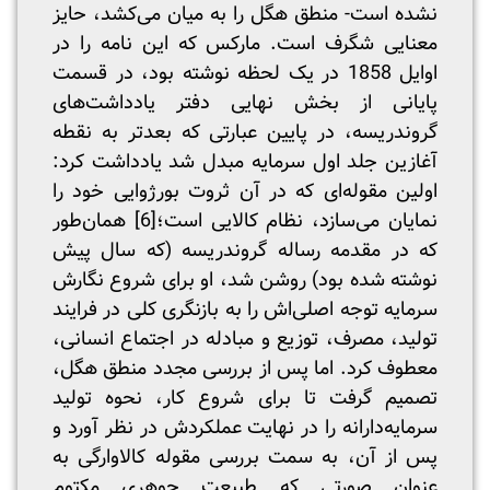
نشده است- منطق هگل را به میان می‌کشد، حایز
معنایی شگرف است. مارکس که این نامه را در
اوایل 1858 در یک لحظه نوشته بود، در قسمت
پایانی از بخش نهایی دفتر یادداشت‌های
گروندریسه، در پایین عبارتی که بعدتر به نقطه
آغازین جلد اول سرمایه مبدل شد یادداشت کرد:
اولین مقوله‌ای که در آن ثروت بورژوایی خود را
نمایان می‌سازد، نظام کالایی است؛
[6]
همان‌طور
که در مقدمه رساله گروندریسه (که سال پیش
نوشته شده بود) روشن شد، او برای شروع نگارش
سرمایه توجه اصلی‌اش را به بازنگری کلی در فرایند
تولید، مصرف، توزیع و مبادله در اجتماع انسانی،
معطوف کرد. اما پس از بررسی مجدد منطق هگل،
تصمیم گرفت تا برای شروع کار، نحوه تولید
سرمایه‌دارانه را در نهایت عملکردش در نظر آورد و
پس از آن، به سمت بررسی مقوله کالاوارگی به
عنوان صورتی که طبیعت جوهری مکتوم