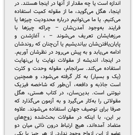
اندازه است یا چه مقدار از آنها در اینجا هستند. در
اینجا، هگل می‌گوید، ما از مقوله کمیت استفاده
می‌کنیم. یا ما می‌توانیم درباره محدودیت چیزها یا
فرایند به‌وجود آمدن‌شان – چراکه چیزها با
مرزهایشان تعریف می‌شوند – ، آغاز‌شدن و
پایان‌یافتن‌شان بیاندیشیم یا آن‌چنان که روندشان
ادامه می‌یابد و به پیش می‌رود در نظرشان آوریم.
در اینجا، اندیشه از مقولات نهایت یا بی‌نهایت
استفاده می‌کند. سرانجام، مقوله وحدت و کثرت
(یک و بسیار) به کار گرفته می‌شود، و همچنین
است جاذبه و دافعه، آن‌طور که شاخصه فیزیک
نیوتنی است. بدین‌سان، در کتاب هستی، هگل
مقولاتی را به‌کار می‌گیرد و به آزمون می‌گذارد که
صرفا برای توصیف جهان استفاده می‌شوند. علاوه
بر این، با اینکه در مقولات بحث‌شده زوج‌های
متضاد آمده‌اند، هیچ ارتباط درون ذاتی میان دو
عضو از این ازواج وجود ندارد. از هر چیز یا
یکی