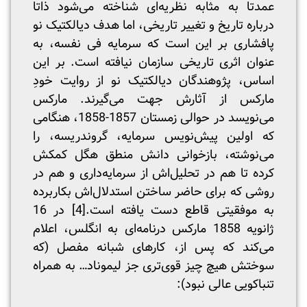
عمدتا به مثابه نظریه‌ای شناخته می‌شود ذاتا
درباره تاریخ و تغییر تاریخی، اما هدف دیالکتیک نو
پافشاری بر این است که سرمایه فی نفسه، به
عنوان اثری تاریخی سازمان نیافته است. بر این
اساس، پژوهندگان دیالکتیک نو از روایت خودِ
مارکس از آثارش جهت می‌گیرند. مارکس
می‌نویسد در حوالی زمستان 1857-1858، هنگامی
که اولین پیش‌نویس سرمایه، گروندریسه، را
می‌نوشته، بازخوانی دانش منطق هگل کمکش
کرده تا هم در تحلیل‌اش از سرمایه‌داری و هم در
روشی که برای حاضر ساختن استدلال‌اش بکاربرده
به موفقیتی قاطع دست یافته است.
[4]
در 16
ژانویه 1858 مارکس درنامه‌ای به انگلس، اعلام
می‌کند که پس از، کار‌های شبانه مفصل (که
سوختش هیچ چیز قوی‌تری جز لیموناد… به همراه
تنباکویی عالی نبود):