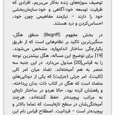
توصیف سوژه‌های زنده به‌کار می‌بریم، افرادی که
ظرفیت توسعه خود-آگاهی و خود-سازمان‌بخشی
خود را دارند – نیازمند مفاهیمی چون خود،
احساس‌کردن و درد هستند.
در بخش مفهوم (Begriff) منطق هگل،
سنگین‌ترین تاکید بر نظام‌هایی است که از طریق
یکپارچگی ساختار اندام‌واره، مشخص می‌شوند.
[19]
برای توضیح این مساله، هگل بیشترین توجه
را به قیاس
[20]
مبذول می‌دارد. در این جنبه سه
عنصر به هم آمیخته‌اند. تضاد میان امر کلی
(کلیت)، امر جزئی (جزئیت) که یکی از دوتایی‌های
متضاد است که هگل در کتاب ذات بدان پرداخته،
و رفعشان کرده بود، حالا هردو در ساختار تازه‌ای
به مراتب پیچیده‌تر حفظ گشته‌اند، هرچند
آمیختگی‌شان در سطح تازه‌ایست که تماما بالاتر و
پیچیده‌تر است – فردانیت. اصطلاح قیاس نام این