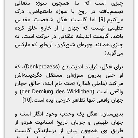
چیزی است که ما همچون سوژه متعالی
تجسم‌یافته در روح یا سوژه نامتنهاهی، درک
می‌کنیم.
[9]
اما گایست هگل شخصیت مقدس
عظیمی نیست که جهان را از خارج خلق کرده
باشد. گایست اندیشه عقلانی در حرکت است. نه
چیزی همانند چهره‌ای شبح‌گون. آن‌طور که مارکس
می‌گوید:
برای هگل، فرایند اندیشیدن (Denkprozess)، که
او حتی بدرون سوژه‌ای مستقل دگردیسه‌اش
می‌کند (عاملی فعال) تحت نام ایده، خالق جهان
واقعی است (der Demiurg des Wirklichen) و
جهان واقعی تنها تظاهر خارجی ایده است.
[10]
بدین‌سان، هگل یک وحدتِ وجود انگار است و
جهان طبیعی و جریان تاریخ انسانیت هردو از
طریق وی همچون بیانی از برسازندگی گایست