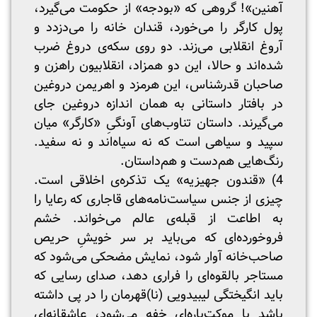
آهنین»! گروهی که «بودجه» از حکومت می‌گیرد،
پول کارگر را می‌خورد، قندان خانه را می‌دزدد و
آروغ انقلابی می‌زند. دو روی سکه‌ی دروغ ضرب
شده‌اند و حالا، این دو همزاد، انقلابیون راهزن و
صاحبان قدرشناس، این هرمزد و اهریمن دروغین
در بافتار داستانی به همان اندازه دروغین جای
می‌گیرند. داستان تناوب‌های آونگیِ «کارگر» میان
سپید و سیاهی است که نه سیاه‌اند و نه سفید.
رنگ‌هایی هم‌دست و هم‌داستان.
4) «قندون جهیزیه» یک تذکره‌ی اخلاقی است.
چیزی از جنس سیاست‌نامه‌های قاجاری که رعایا را
به اطاعت از قبله‌ی عالم می‌خواند. خشم
فروخورده‌ای که می‌باید بر سر خویشِ حریص
صاحب‌خانه آوار شود، نمایش مضحکی می‌شود که
مستاجر بالقوه‌ای را فراری دهد، صدای رسایی که
باید انگیختگی لیبیدویی (نا)قهرمان را در پی داشته
باشد با موکت‌پاره‌ای خفه می‌شود، عاشقانه‌ای