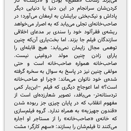
می‌برند رسالت «مطیع» بودن و «درست» کار
کردن‌شان سرانجام در این دنیا یا دنیایی دیگر
پاداش و نیک‌بختی برایشان به ارمغان می‌آورد؛ در
صاحب‌خانه‌ای تجلی می‌یابد که به اصرار می‌خواهد
ریشه‌ی فقرآلود خود را سندی بر مدعای اخلاقی
سازندگان فیلم جا بزند. اما بخت‌یاری آن‌که چنین
توهمی مجال زایمان نمی‌یابد: هیچ قابله‌ای را
یارای زادن چنین مولد دروغینی نیست.
صاحب‌خانه همواره صاحب‌خانه است و حتی
مولفی چنین نیز در پاسخ به سوال به سخره گرفته
شده‌ی خود ناتوان می‌ماند: «چرا او صاحب‌خانه
است؟» اما اعوجاج دیگری که فیلم –این‌بار کمی
تردستانه‌تر- می‌بافد، تصویر شعارزده‌ای است از
مفهوم انقلاب که در پایان چیزی جز ربوده شدن
«قندون جهیزیه» به همراه ندارد. گروه فیلم‌سازی
که خانه‌ی «صاحب‌خانه» را از مستاجر او اجاره
می‌کنند تا فیلم‌شان را بسازند: «سهم کارگر؛ مشت