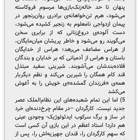
پنهان تا حد خاله‌زنک‌بازی‌ها مرسوم فروکاسته
می‌شود، هرم تن‌خواهانه‌ی برادری روان‌رنجور در
پیمان ازدواجی نامعلوم به زنجیر کشیده می‌شود،
دست آلوده‌ی دروغ‌زنانی که از برابری سخن
می‌گویند رو می‌شود و خاطر پریشان میان‌مایگان،
از هراس مضاعف می‌رهد؛ هراس از خدایگان
باستان و هراس از آدمیانی که بر خدایان و بندگان
قلاده‌بندشان می‌آشوبند. شیرینی سفید مبتذل
قند کام همگان را شیرین می‌کند و نظم دیگربار
همه‌ی «فرزندان گمشده»ی خویش را به آغوش
می‌کشد
5) اما این تمام شعبده‌های این نظام‌الملک عصر
جدید نیست. کارگردان –در مقام چرخ‌دنده‌ای خرد
در ساز و برگ سرکوب ایدئولوژیک- وجودی عینی
هم دارد! استاد اعظم در این بازی آن کسی است
که سهم کارگردان را، قندان جهیزیه‌اش را، پس از