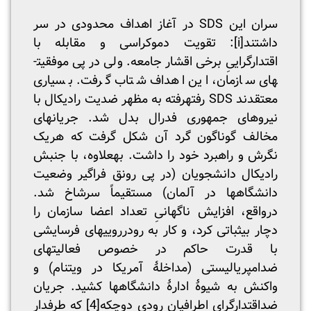
سران این SDS در آغاز اهداف محدودی در سر
داشتند
[i]
: تقویت دموکراسی و مقابله با
اقتدارگراییِ برخی اقشار جامعه. ولی در پی موفقیت­
های سازمان، این اهداف شتاب گرفت. بسیاری
معتقدند SDS ­رفته­رفته به مظهر ضدیت رادیکال با
نیروهای جمهوری فدرال بدل شد. جریان­های
مخالف گوناگون گرد آن شکل گرفت که هریک
نگرش و راهبرد خود را داشت. به­علاوه، با جنبش
رادیکال دانشجویان (در پی رونق فراگیر وضعیت
دانشگاه­ها در آلمان) مستقیماً سرشاخ شد.
درواقع، افزایش ناگهانیِ تعداد اعضا سازمان را
دچار بی­ثباتی کرد، و کار به رودررویی­های فرسایشی
با قدرت حاکم در خصوص فعالیت­های
ضدامپریالیستی (مداخلۀ آمریکا در ویتنام) و
واکنش به شیوۀ ادارۀ دانشگاه­ها کشید. جریان
ضداقتدارگرای اطرافیان رودی دوچکه
[4]
که طرفدار