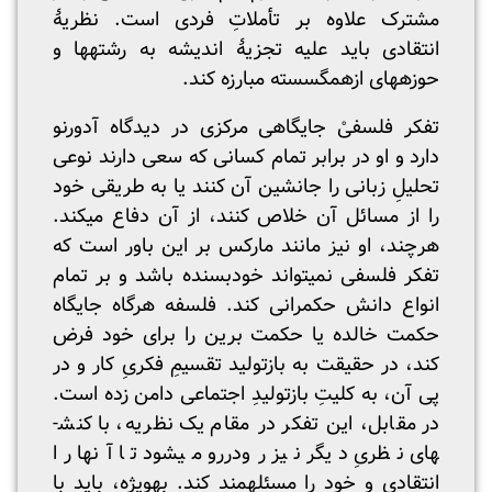
مشترک علاوه بر تأملاتِ فردی است. نظریۀ
انتقادی باید علیه تجزیۀ اندیشه به رشته­ها و
حوزه­های ازهم­گسسته مبارزه کند.
تفکر فلسفیْ جایگاهی مرکزی در دیدگاه آدورنو
دارد و او در برابر تمام کسانی که سعی دارند نوعی
تحلیلِ زبانی را جانشین آن کنند یا به طریقی خود
را از مسائل آن خلاص کنند، از آن دفاع می­کند.
هرچند، او نیز مانند مارکس بر این باور است که
تفکر فلسفی نمی­تواند خودبسنده باشد و بر تمام
انواع دانش حکمرانی کند. فلسفه هرگاه جایگاه
حکمت خالده یا حکمت برین را برای خود فرض
کند، در حقیقت به بازتولید تقسیمِ فکریِ کار و در
پی آن، به کلیتِ بازتولیدِ اجتماعی دامن زده است.
در مقابل، این تفکر در مقام یک نظریه، با کنش­
های نظریِ دیگر نیز رودررو می­شود تا آنها را
انتقادی و خود را مسئله­مند کند. به­ویژه، باید با