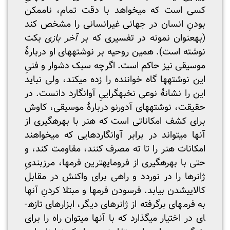
کسی است که می­خواهد با دقت تمام، ناممکن
بودنِ انسان در جهانی غیرانسانی را مشخص کند
(به­عنوان نمونه در تفسیری که بر
آخر بازی
بکت
نوشته است). همین روحیه بر نوشته­های او دربارۀ
موسیقی نیز حاکم است. اگرچه سبک دشوار و فنیِ
این نوشته­ها گاه خواننده را زده می­کند، ولی نباید
این را نشانۀ نوعی نخبه­گراییِ آوانگارد دانست. در
حقیقت، نوشته­های آدورنو دربارۀ موسیقی، کاوش
برای کشف امکاناتی است که هنر با بهره­گیری از
آنها می­تواند در برابر آوانگاردهایی که می­خواهند
امکانات هنر را تا ته مصرف کنند، مقاومت کند، و
حتی با بهره­گیری از فرومایه­ترین فرم­ها، مرزبندیِ
ژانرها را در نوردد و راهی برای واکنش در مقابل
کالایی­شدن بیابد. فرسودن فرم­ها و مبتلا کردنِ آنها
به فرم­های برگرفته از ژانرهای دیگر، ابزارهای تازه­
ای در اختیار می­گذارد که با آنها می­توان راه را برای