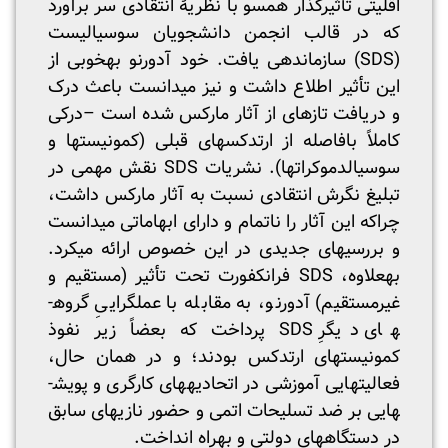
اقلیتی تأثیرگذار همسو با نظریۀ انتقادی سر برآورد
که در قالب انجمن دانشجویان سوسیالیست
(SDS) سازماندهی یافت. خود آدورنو به­خوبی از
این تأثیر اطلاع داشت و نیز می­دانست باعث درک
و دریافت تازه­ای از آثار مارکس شده است –درکی
کاملاً بافاصله از ارتدکس­های قبلی (کمونیست­ها و
سوسیال­دموکرات­ها). نشریات SDS نقش مهمی در
تبلیغ نگرش انتقادی نسبت به آثار مارکس داشت،
چراکه این آثار را ناتمام و دارای ابهاماتی می­دانست
و بررسی­های جدیدی در این خصوص ارائه می­کرد.
به­علاوه، SDS فرانکفورت تحت تأثیر (مستقیم و
غیرمستقیم) آدورنو، به مقابله با عمل­گراییِ گروه­
های دیگرِ SDS پرداخت که بعضاً زیر نفوذ
کمونیست­های ارتدکس بودند؛ و در همان حال،
فعالیت­هایی آموزشی در اتحادیه­های کارگری و پویش­
هایی بر ضد تسلیحات اتمی و حضور نازی­های سابق
در دستگاه­های دولتی و به­راه انداخت.