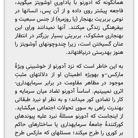
همانگونه که آدورنو با یادآوریِ آوشویتز می­گوید،
فاجعه پیشتر روی داده و از آن پس، انسان­ها در
نوعی بربریت بهنجار (یا روزمره) از جنس سبعیت و
بی­فرهنگی زندگی می­کنند. آنها نمی­دانند ورای این
بهنجاریِ مشکوک، بربریتی بسیار بزرگ­تر در انتظار
عنان گسیختن است، زیرا چندوچون­های آوشویتز را
هنوز به­درستی درنیافته­اند.
به این خاطر است که نزد آدورنو از خوشبینیِ ویژۀ
مارکس–و به­ویژه اطمینان او از دلالت­های مثبتِ
موجود در مظاهر مقاومت در برابر سرمایه­داری-
اثری نمی­بینیم. اساساً آدورنو تضاد میان سرمایه و
کار را تضادی کور می­داند؛ و به نظر او نبرد طبقاتی
به­ندرت راهی به سوی تحولات اجتماعی می­گشاید.
از اینجاست که آدورنو مسئلۀ نبرد علیه پیوندهای
کورکنندۀ جامعۀ سرمایه­داری یا ساختارهای حاکم
بر کوری را طرح می­کند؛ مسئله­ای که مارکس طرح