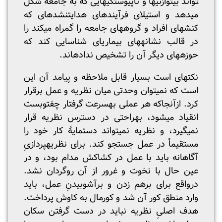
تواند بی­توازنی­ها و ناپیوستگی­هایی که به جامعه شکل
می­دهد و استیلای فرآیندهای هدایت­نشده­ای که
کنش­های افراد و گروه­های جامعه را گمراه می­کند را
در قالب نشانه­های بیماری­ای شناسایی کند که
حوزه­های دیگر آن را تشخیص نداده­اند.
نکته­ای است بسیار قابل ملاحظه و پیامد آن این
است که نمی­توان وحدتی میان نظریه و عمل برقرار
کرد. ازآنجاکه هر عملی به­سرعت گرفتار چفت­وبست
انقیاد می­شود، به­راحتی در دسترس نظریه قرار
نمی­گیرد، و نظریه نمی­تواند دستمایۀ کار خود را
مستقیماً در عمل جستجو کند. برای نظریه­پردازیِ
آگاهانه باید با عمل در کشاکش مدام بود، و در
عین حال با نخوت و غرور از آن روگردان نشد.
درواقع برای برهم زدن و برآشوبیدنِ عمل، باید
وارد منطق کور آن شد و کورمال به کاوش پرداخت.
هدف اصلیِ نظریه نباید در دست گرفتن سکان