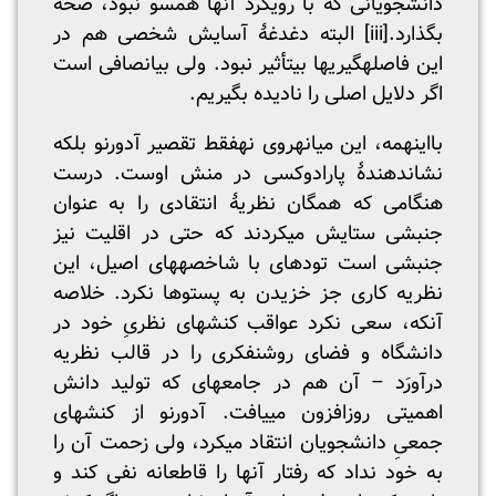
دانشجویانی که با رویکرد آنها همسو نبود، صحه
بگذارد.
[iii]
البته دغدغۀ آسایش شخصی هم در
این فاصله­گیری­ها بی­تأثیر نبود. ولی بی­انصافی است
اگر دلایل اصلی را نادیده بگیریم.
بااین­همه، این میانه­روی نه­فقط تقصیر آدورنو بلکه
نشان­دهندۀ پارادوکسی در منش اوست. درست
هنگامی که همگان نظریۀ انتقادی را به عنوان
جنبشی ستایش می­کردند که حتی در اقلیت نیز
جنبشی است توده­ای با شاخصه­های اصیل، این
نظریه کاری جز خزیدن به پستوها نکرد. خلاصه
آنکه، سعی نکرد عواقب کنش­های نظریِ خود در
دانشگاه و فضای روشنفکری را در قالب نظریه
درآورَد – آن هم در جامعه­ای که تولید دانش
اهمیتی روزافزون می­یافت. آدورنو از کنش­های
جمعیِ دانشجویان انتقاد می­کرد، ولی زحمت آن را
به خود نداد که رفتار آنها را قاطعانه نفی کند و