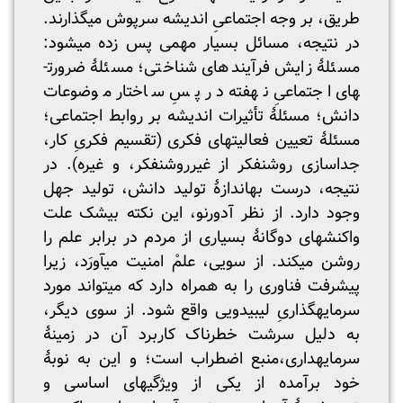
طریق، بر وجه اجتماعیِ اندیشه سرپوش می­گذارند.
در نتیجه، مسائل بسیار مهمی پس زده می­شود:
مسئلۀ زایش فرآیندهای شناختی؛ مسئلۀ ضرورت­
های اجتماعیِ نهفته در پسِ ساختار موضوعات
دانش؛ مسئلۀ تأثیرات اندیشه بر روابط اجتماعی؛
مسئلۀ تعیین فعالیت­های فکری (تقسیم فکریِ کار،
جداسازی روشنفکر از غیرروشنفکر، و غیره). در
نتیجه، درست به­اندازۀ تولید دانش، تولید جهل
وجود دارد. از نظر آدورنو، این نکته بی­شک علت
واکنش­های دوگانۀ بسیاری از مردم در برابر علم را
روشن می­کند. از سویی، علمْ امنیت می­آورَد، زیرا
پیشرفت فناوری را به همراه دارد که می­تواند مورد
سرمایه­گذاریِ لیبیدویی واقع شود. از سوی دیگر،
به دلیل سرشت خطرناک کاربرد آن در زمینۀ
سرمایه­داری،منبع اضطراب است؛ و این به نوبۀ
خود برآمده از یکی از ویژگی­های اساسی و