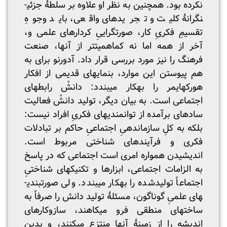
نکرده بود. همچنین به نظر او علاوه بر سلطۀ جزئی­
نگرانۀ کلیت و تجریدهای واقعی، باید وجوهِ
تقسیمِ فکریِ کار، صورت­گراییِ کردارهای علمی و،
آخر از همه اما نه کم­اهمیت­تر از آنها، صنعت
فرهنگ را نیز مورد بررسی قرار داد. آدورنو برای به
هم پیوستن این موارد، بن­مایه­ای قدیمی از افکار
هورکهایمر را به­کار می­بندد: دانشْ رابطه­ای
اجتماعی است. به بیان دیگر، تولید دانشْ فعالیت
ساده­ای برآمده از توانمندی­های فکریِ افراد نیست:
بلکه به کلِ سازماندهیِ اجتماعیِ حاکم بر تبادلات
فکری و فرآیندهای شناختی مربوط است.
اندیشیدن همواره امری است اجتماعی که در پاسخ
به الزامات اجتماعی، ابزارها و تکنیک­های شناختیِ
اجتماعاً تولیدشده را به­کار می­بندد. ولی صورت­بندی­
های علمیِ گوناگون، مسئلۀ تولید دانش را صرفاً به
ساخت­های منطقی فرو می­کاهند، سازوکارهای
اندیشه را از زمینۀ آنها منتزع می­کنند، و بدین