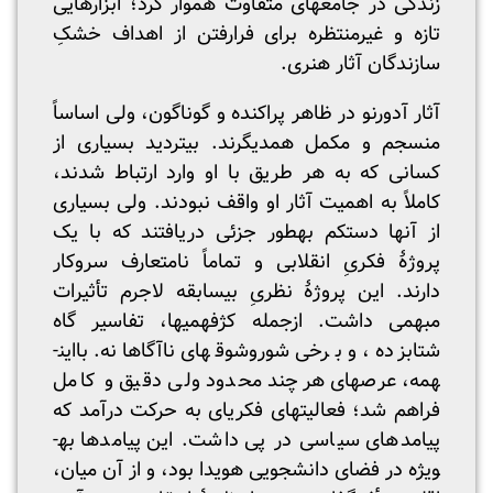
زندگی در جامعه­ای متفاوت هموار کرد؛ ابزارهایی
تازه و غیرمنتظره برای فرارفتن از اهداف خشکِ
سازندگان آثار هنری.
آثار آدورنو در ظاهر پراکنده و گوناگون، ولی اساساً
منسجم و مکمل همدیگرند. بی­تردید بسیاری از
کسانی که به هر طریق با او وارد ارتباط شدند،
کاملاً به اهمیت آثار او واقف نبودند. ولی بسیاری
از آنها دستکم به­طور جزئی دریافتند که با یک
پروژۀ فکریِ انقلابی و تماماً نامتعارف سروکار
دارند. این پروژۀ نظریِ بی­سابقه لاجرم تأثیرات
مبهمی داشت. ازجمله کژفهمی­ها، تفاسیر گاه
شتابزده، و برخی شوروشوق­های ناآگاهانه. بااین­
همه، عرصه­ای هرچند محدود ولی دقیق و کامل
فراهم شد؛ فعالیت­های فکری­ای به حرکت درآمد که
پیامدهای سیاسی در پی داشت. این پیامدها به­
ویژه در فضای دانشجویی هویدا بود، و از آن میان،