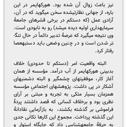
نیز باعث زوال آن شده بود. هورکهایمر در این
باره، از جهانی نظارتی­شده سخن می­گوید که در آن،
آزادی عمل (که دستکم در برخی قشرهای جامعۀ
سرمایه­داریِ اولیه دیده می­شد) رو به نابودی است.
وی نتیجه می­گیرد که عرصۀ تدبیر دائماً در حال تنگ­
تر شدن است و در چنین وضعی باید دست­به­عصا
رفتار کرد.
البته واقعیت امر (دستکم تا حدودی) خلاف
بدبینیِ هورکهایمر از آب درآمد. مؤسسه از همان
آغاز کار، موفقیت­های چشمگیر و البته دشمنی­های
آشکار در پی داشت. پژوهش­های اجتماعیِ مؤسسه
همزمان بسیار متکی به تجربه و مبتنی بر آرای
نظری بود و برخلاف کسانی که قصد داشتند پردۀ
فراموشی بر گذشته بکشند، به بازآزماییِ نقادانۀ
این گذشته پرداخت. مجموع این کارها تکانی جدی
به حرفۀ جامعه­شناسی داد که جایگاه استوار و