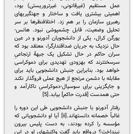
عمل مستقیم (غیرقانونی، غیرتروریستی) بود،
اهمیتی بیشتری یافت و ساختار و جهت­گیری­های
رهبریِ سازمان را بر هم زد. اختلاف­نظرها بر سر
تحلیل وضعیت، قابل چشم­پوشی نبود. هانس-
یورگن کرال، یکی از دانشجویان آدورنو و در عین
حال نزدیک به جریان ضداقتدارگرا، معتقد بود که
سران حاکم در حال تشکیل یک جبهۀ ارتجاعیِ
سرسخت­ترند که به­زودی تهدیدی برای دموکراسی
خواهد بود. بنابراین جنبش دانشجویی باید برای
مقابله با دشمن مرتجع از هیچ عملی فروگذار نکند
و جایگزینی برای سوسیال-دموکراسیِ ناکارآمد و
حتی همدست [قدرت حاکم] بیابد.
[5]
رفتار آدورنو با جنبش دانشجویی طی این دوره را
غالباً خصمانه دانسته­اند.
[ii]
آیا او دانشجویانی که
مؤسسه را کرده بودند، به دست پلیس بیرون
نینداخت؟ درواقع باید گفت واکنش­های او در این