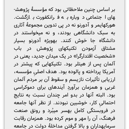
بر اساس چنین ملاحظاتی بود که مؤسسۀ پژوهش­
های اجتماعی دوباره به فرانکفورت بازگشت.
هورکهایمر و آدورنو نه در پی تدوین مجموعۀ آثاری
به سبک دانشگاهی بودند، و نه می­خواستند در
دانشگاه جا خوش کنند. به­ویژه آدورنو بسیار
مشتاق آزمودن تکنیک­های پژوهش در باب
«شخصیت اقتدارگرا» در یک میدان جدید، یعنی در
آلمان پس از هیتلر بود. تکنیک­هایی که پیشتر در
آمریکا پرداخته و پالوده بود. هدف اصلیِ مؤسسه،
ارزیابی تأثیرات نازیسم و سقوط آن بر مردم آلمان
غربی و همزمان برآوردِ آینده­ای برای دموکراسی
بود. البته آنها در بدو امر چندان نسبت به نتایج
احتمالیِ کار، خوشبین نبودند. از نظر آنها جامعه
در فروبستگی کامل به­سر می­بُرد و رونق صنعت
فرهنگ، آن را مهر و موم کرده بود. همزمان رقابت
سرمایه­داران و بالا گرفتن مداخلۀ دولت در جامعه