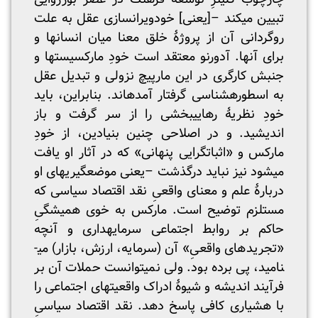
تبیین می­کند –[یعنی] خودویران­سازی عقل به علت
روگردانی آن از پروژۀ خلق معنا میان انسان­ها و
برای آنها. آدورنو معتقد است خودِ مارکسیست­ها و
جنبش کارگری در این مارپیچ نزولی و تبدیل عقل
به اسطوره­شناسی گرفتار آمده­اند. بنابراین، باید
خودِ نظریۀ رهایی­بخشی را از سر گرفت و باز
اندیشید. و در اصلاحی چنین بنیادین، از خودِ
مارکس و «اثبات­گرایی پنهانی» که در آثار او یافت
می­شود نیز نباید درگذشت –یعنی موضع­گیری­های او
دربارۀ علم و معنای واقعیِ نقد اقتصاد سیاسی که
مستلزم توضیح است. مارکس به خوی همیشگیِ
حاکم بر روابط اجتماعی سرمایه­داری و آنچه
«تجریدهای واقعیِ» آن (سرمایه، ارزش، بازار) می­
نامید، پی برده بود. ولی نمی­توانست حملات آن بر
فرآیند اندیشه و شیوۀ ادراک واقعیت­های اجتماعی را
با هشیاری کافی پاسخ دهد. نقد اقتصاد سیاسیِ