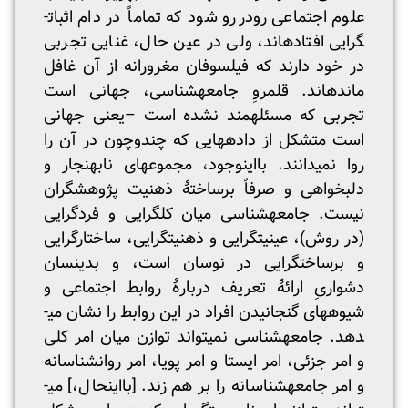
علوم اجتماعی رودررو شود که تماماً در دام اثبات­
گرایی افتاده­اند، ولی در عین حال، غنایی تجربی
در خود دارند که فیلسوفان مغرورانه از آن غافل
مانده­اند. قلمروِ جامعه­شناسی، جهانی است
تجربی که مسئله­مند نشده است –یعنی جهانی
است متشکل از داده­هایی که چندوچون در آن را
روا نمی­دانند. بااین­وجود، مجموعه­ای نابهنجار و
دلبخواهی و صرفاً برساختۀ ذهنیت پژوهشگران
نیست. جامعه­شناسی میان کل­گرایی و فردگرایی
(در روش)، عینیت­گرایی و ذهنیت­گرایی، ساختارگرایی
و برساخت­گرایی در نوسان است، و بدین­سان
دشواریِ ارائۀ تعریف دربارۀ روابط اجتماعی و
شیوه­های گنجانیدن افراد در این روابط را نشان می­
دهد. جامعه­شناسی نمی­تواند توازن میان امر کلی
و امر جزئی، امر ایستا و امر پویا، امر روانشناسانه
و امر جامعه­شناسانه را بر هم زند. [بااین­حال،] می­