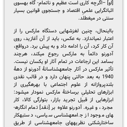
[او] –اگرچه کاری است عظیم و ناتمام- گاه به­سوی
اثبات­گرایی علمیِ اقتصاد و جستجوی قوانین بسیار
سنتی در می­غطلد.
بااین­حال، چنین لغزش­هایی دستگاه مارکس را از
اعتبار نمی­اندازد. به­ عکس، باید از آن آغازید، روی
آن کار کرد، آن را ادامه داد و به پیش برد. درواقع،
آدورنو دائماً به مارکس رجوع می­کند، هرچند
بسامد این ارجاعات در تمام آثار او یکسان نیست.
تأثیر مارکس در آثار جامعه­شناسانۀ آدورنو از دهۀ
1940 به بعد حالتی پنهان دارد و در قالب نقدی
بلندپروازانه از علوم اجتماعی با بهره­گیری از
ابزارهای تحلیلیِ برساختۀ مارکس نمودار می­شود:
ابزارهایی از قبیل تجرید بازار، بتوارگی کالا، کار
مجرد، و غیره. آدورنو علاوه بر [نقد] تمام انگاره­
های موجود از جامعه­شناسی سیاسی، دست­به­کار
ساختارشکنی نظریه­های جامعه­شناسی از طریق