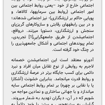
اجتماعیِ خارج از خود –یعنی روابط اجتماعی بین
امور اجتماعی (روابط بین سرمایه­ها، کالاها، و
پویاییِ حاکم بر ارزش­گذاری)- نیز اجتماعی شده­اند؛
و در بین رابطه­های رقابتی و سازوکارهای گریزپای
سنجش و ارزش­گذاری، دست­وپا می­زنند. درواقع،
اجتماعی­شدن از طریق جامعه­گراییِ
[1]
تجریدی،
تمام پیوندهای اجتماعی و اَشکال جامعه­پذیری را
در چنگ خود گرفته است.
آدورنو معتقد است این اجتماعی­شدنِ خصمانه
لاجرم به روابطی از نوع تقابل میان افراد و نبرد
دائمی برای کسب جایگاه برتر در عرصۀ ارزش­گذاری
و روابط قدرت می­انجامد. بنابراین خشونت (آشکارا
یا با نقابی بر چهره) بر تمام روابط اجتماعی سایه
می­اندازد و با جهانی ساختاری و نمادین مواجه می­
شویم که در آن، دیگران تهدید به شمار می­روند.
گرایش به ستیزه­جویی و ستیز با خود دائماً به