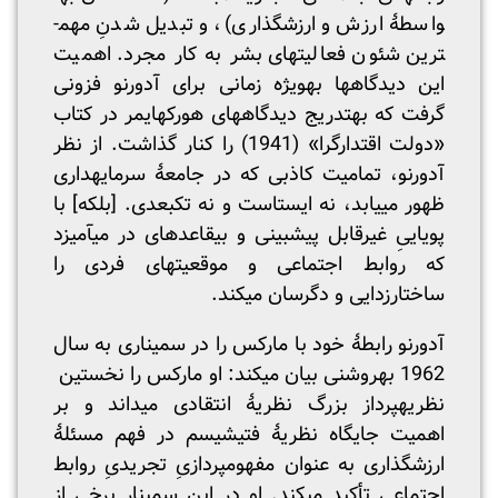
واسطۀ ارزش و ارزش­گذاری)، و تبدیل شدنِ مهم­
ترین شئون فعالیت­های بشر به کار مجرد. اهمیت
این دیدگاه­ها به­ویژه زمانی برای آدورنو فزونی
گرفت که به­تدریج دیدگاه­های هورکهایمر در کتاب
«دولت اقتدارگرا» (1941) را کنار گذاشت. از نظر
آدورنو، تمامیت کاذبی که در جامعۀ سرمایه­داری
ظهور می­یابد، نه ایستاست و نه تک­بعدی. [بلکه] با
پویاییِ غیرقابل پیش­بینی و بی­قاعده­ای در می­آمیزد
که روابط اجتماعی و موقعیت­های فردی را
ساختارزدایی و دگرسان می­کند.
آدورنو رابطۀ خود با مارکس را در سمیناری به سال
1962 به­روشنی بیان می­کند: او مارکس را نخستین
نظریه­پرداز بزرگ نظریۀ انتقادی می­داند و بر
اهمیت جایگاه نظریۀ فتیشیسم در فهم مسئلۀ
ارزش­گذاری به عنوان مفهوم­پردازیِ تجریدیِ روابط
اجتماعی تأکید می­کند. او در این سمینار برخی از