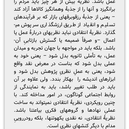
عمل باشد. نظریه بیش از هر چیز باید مردم را
برانگیزد و آنها را از جذبۀ وهم­انگیز کالاها آزاد کند
– یعنی از جذبۀ رزق­وبرق­های بازار که بر فرآیندهای
تسلیم و انقیاد از طریق ارزش­گذاری سرپوش می­
گذارد. نظریۀ انتقادی نباید نظریه­ای دربارۀ عمل یا
اعمال –و صرفاً ضمیمه یا گسترش بازتابیِ آن-
باشد. بلکه باید در مواجهه با جهان تجربه و میدان
عمل، به تأملی ثانویه بدل شود – یعنی خود به
عملی بدل شود که بناست در معرض نقد واقع
شود، یعنی به عملِ نظریِ پژوهش بدل شود و
ابزارهای اندیشه را به­کار بندد. ولی علاوه بر آن
باید در طلب تغییر باشد، باید به نمایندگی از
روابط اجتماعی گوناگون، در امور مداخله کند. با
چنین رویکردی، نظریۀ انتقادی نمی­تواند به ساخت
عملیِ نهادها و گروه­های فکری بی­اعتنا باشد.
نظریۀ انتقادی، نه نقدی یکه­وتنها، بلکه رودرروییِ
مدام با دیگر کنش­های نظری است.