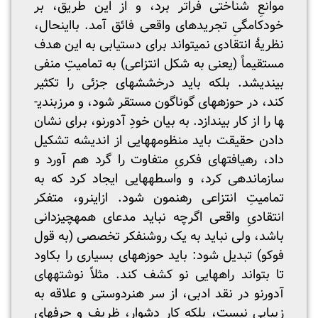
موانعِ شناختی فراتر برد، و از این طریق، بر
خودکامگیِ تجریدهای واقعی فائق آمد. بااین­حال،
نظریۀ انتقادی نمی­تواند برای دستیابی به این هدف
مستقیماً (یعنی به شکل انتزاعی) به تمامیتِ منفی
بیندیشد. بلکه باید درخشش­های جزئی را تکثیر
کند، در حوزه­های گوناگون مستقر شود، و مرزبندی­
ها را از کار بیندازد. به بیان خودِ آدورنو، برای نشان
دادن حقیقت باید منظومه­هایی از اندیشه تشکیل
داد، رهیافت­های فکریِ متفاوت را گرد هم آورد و
سازماندهی کرد، و واسطه­هایی ایجاد کرد که به
تمامیتِ انتزاعی رهنمون شود. ازاین­رو، متفکر
انتقادیِ واقعی اگرچه نباید مدعای همه­چیزدانی
باشد، ولی نباید به یک روشنفکر تخصصی (به قول
فوکو) تبدیل شود: باید حوزه­های بسیاری را بکاود
تا بتواند راه­هایی نو کشف کند. مثلاً نوشته­های
آدورنو در نقد ادبی، از سر هنردوستی و علاقه به
زیبایی نیست، بلکه کار دشوار، ظریف و حرفه­ایِ