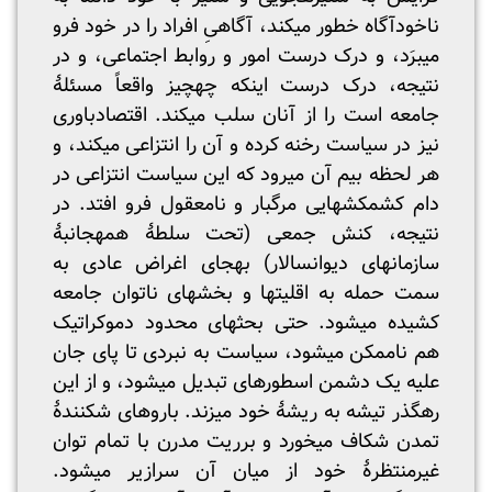
ناخودآگاه خطور می­کند، آگاهیِ افراد را در خود فرو
می­برَد، و درک درست امور و روابط اجتماعی، و در
نتیجه، درک درست اینکه چه­چیز واقعاً مسئلۀ
جامعه است را از آنان سلب می­کند. اقتصادباوری
نیز در سیاست رخنه کرده و آن را انتزاعی می­کند، و
هر لحظه بیم آن می­رود که این سیاست انتزاعی در
دام کشمکش­هایی مرگبار و نامعقول فرو افتد. در
نتیجه، کنش جمعی (تحت سلطۀ همه­جانبۀ
سازمان­های دیوان­سالار) به­جای اغراض عادی به
سمت حمله به اقلیت­ها و بخش­های ناتوان جامعه
کشیده می­شود. حتی بحث­های محدود دموکراتیک
هم ناممکن می­شود، سیاست به نبردی تا پای جان
علیه یک دشمن اسطوره­ای تبدیل می­شود، و از این
رهگذر تیشه به ریشۀ خود می­زند. باروهای شکنندۀ
تمدن شکاف می­خورد و برریت مدرن با تمام توان
غیرمنتظرۀ خود از میان آن سرازیر می­شود.