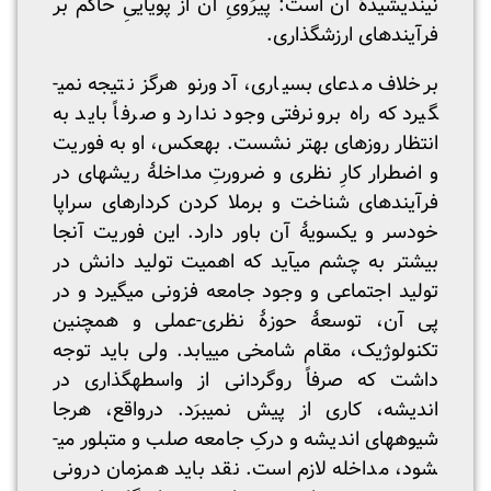
نیندیشیدۀ آن است: پیرَویِ آن از پویاییِ حاکم بر
فرآیندهای ارزش­گذاری.
برخلاف مدعای بسیاری، آدورنو هرگز نتیجه نمی­
گیرد که راه برون­رفتی وجود ندارد و صرفاً باید به
انتظار روزهای بهتر نشست. به­عکس، او به فوریت
و اضطرار کارِ نظری و ضرورتِ مداخلۀ ریشه­ای در
فرآیندهای شناخت و برملا کردن کردارهای سراپا
خودسر و یک­سویۀ آن باور دارد. این فوریت آنجا
بیشتر به چشم می­آید که اهمیت تولید دانش در
تولید اجتماعی و وجود جامعه فزونی می­گیرد و در
پی آن، توسعۀ حوزۀ نظری-عملی و همچنین
تکنولوژیک، مقام شامخی می­یابد. ولی باید توجه
داشت که صرفاً روگردانی از واسطه­گذاری در
اندیشه، کاری از پیش نمی­برَد. درواقع، هرجا
شیوه­های اندیشه و درکِ جامعه صلب و متبلور می­
شود، مداخله لازم است. نقد باید همزمان درونی