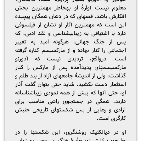
معلوم نیست آوازۀ او به­خاطر مهم­ترین بخش
افکارش باشد. قصه­ای که در دهان همگان پیچیده
این است که مهم­ترین آثار او نشان از فیلسوفی
دارد با اشتیاقی به زیبایی­شناسی و نقد ادبی، که
پس از جنگ جهانی، هرگونه امید به تغییر
اجتماعی را کنار نهاده و از مارکسیسم کناره گرفته
است. درواقع، تردیدی نیست که آدورنو
مارکسیسم­های پدیدآمده پس از مارکس را کنار
گذاشت، ولی از اندیشۀ جامعه­ای آزاد از بند ظلم و
استثمار دست نکشید. شاید حتی بتوان گفت آثار
او، حتی آنها که بیش از همه نمودی زیباشناسانه
دارند، همگی در جستجوی راهی مناسب برای
آزادی و رهایی از پس شکست­های تاریخی جنبش
کارگری است.
او در دیالکتیک روشنگری، این شکست­ها را در
چارچوب کلی­ترِ توسعۀ فرهنگ در عصر بورژوایی