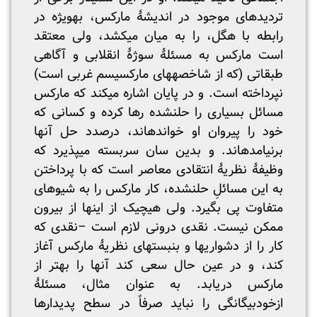
تردیدهای موجود در اندیشۀ مارکس، به­ویژه در
رابطه با هگل، را به میان می­کشد، ولی معتقد
است مارکس به مسئلۀ سوژۀ انقلابی و آگاهی
طبقاتی (که از شاخصه­های مارکسیسم غربی است)
نپرداخته است. و در پایان اشاره می­کند که مارکس
مسائل بسیاری را حل­نشده رها کرده و کسانی که
خود را پیروان او خوانده­اند، درصدد حل آنها
برنیامده­اند. و بدین سان سربسته می­پذیرد که
وظیفۀ نظریۀ انتقادی معاصر است که با پرداختن
به این مسائلِ حل­نشده، کار مارکس را به شیوه­ای
متفاوت پی بگیرد. ولی هیچ­یک از اینها از بیرون
ممکن نیست. نقدی درونی لازم است –نقدی که
کار را از دشواری­ها و بن­بست­های نظریۀ مارکس آغاز
کند، و در عین حال سعی کند آنها را بهتر از
مارکس دریابد. به عنوان مثال، مسئلۀ
ازخودبیگانگی را نباید صرفاً در سطح پدیدارها