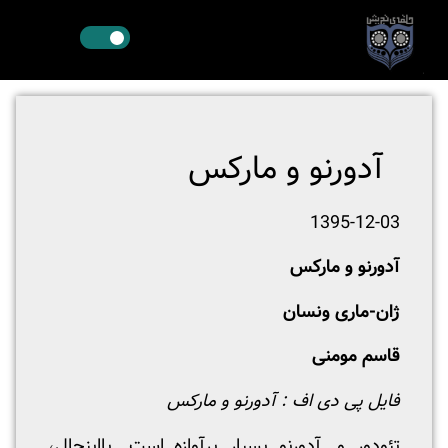
آدورنو و مارکس
1395-12-03
آدورنو و مارکس
ژان-ماری ونسان
قاسم مومنی
فایل پی دی اف :
آدورنو و مارکس
تئودور و. آدورنو بسیار پرآوازه است. بااین­حال،