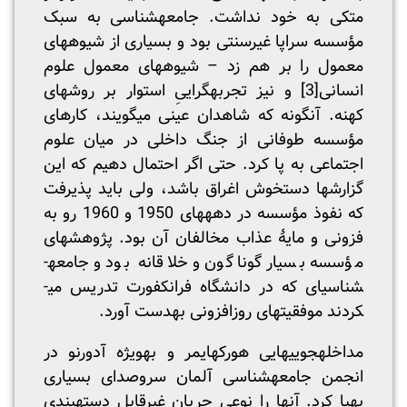
متکی به خود نداشت. جامعه­شناسی به سبک
مؤسسه سراپا غیرسنتی بود و بسیاری از شیوه­های
معمول را بر هم زد – شیوه­های معمول علوم
انسانی
[3]
و نیز تجربه­گراییِ استوار بر روش­های
کهنه. آنگونه که شاهدان عینی می­گویند، کارهای
مؤسسه طوفانی از جنگ داخلی در میان علوم
اجتماعی به پا کرد. حتی اگر احتمال دهیم که این
گزارش­ها دستخوش اغراق باشد، ولی باید پذیرفت
که نفوذ مؤسسه در دهه­های 1950 و 1960 رو به
فزونی و مایۀ عذاب مخالفان آن بود. پژوهش­های
مؤسسه بسیار گونا­گون و خلاقانه بود و جامعه­
شناسی­ای که در دانشگاه فرانکفورت تدریس می­
کردند موفقیت­های روزافزونی به­دست آورد.
مداخله­جویی­هایی هورکهایمر و به­ویژه آدورنو در
انجمن جامعه­شناسی آلمان سروصدای بسیاری
به­پا کرد. آنها را نوعی جریان غیرقابل دسته­بندی