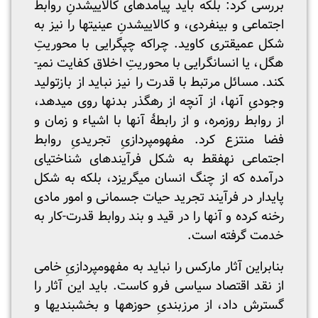
بررسی کرد: بلکه باید پیامدهای کالایی­شدنِ روابط
اجتماعی و بین­فردی، و کالایی­شدنِ عینیت­ها را نیز به
شکل عمیق­تری کاوید. چراکه چپ­گرایی با محوریتِ
هگل، یا انسان­گرایی با محوریتِ اخلاق کفایت نمی­
کند. مسائل مرتبط با قدرت را نیز نباید از بازتولید
وجودیِ آنها، از آنچه از رهگذر بدن­ها روی می­دهد،
از روابط روزمره، و از رابطۀ آنها با اشیاء و زمان و
فضا منتزع کرد. مفهوم­پردازیِ تجریدیِ روابط
اجتماعی نه­فقط به شکل فرآیندهای شناختی­ای
درآمده که از چنگ انسان می­گریزد، بلکه به شکل
پایدار در فرآیند تجرید حیات جسمانی و امور مادی
رخنه کرده و آنها را در قید و بند روابط قدرت-کار به
خدمت گرفته است.
بنابراین آثار مارکس را نباید به مفهوم­پردازیِ خامی
از نقد اقتصاد سیاسی فرو کاست. باید این آثار را
گسترش داد، از مرزبندیِ حوزه­ها و بخش­بندی­ها و