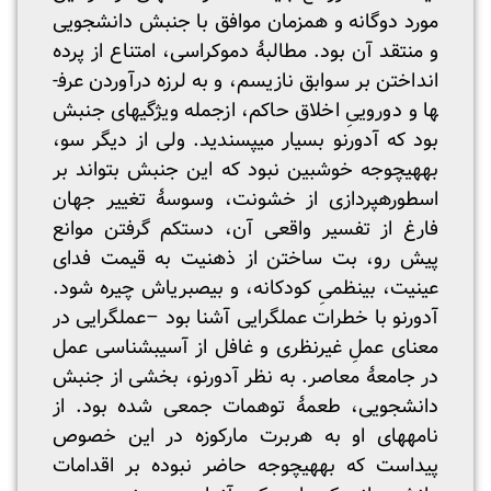
مورد دوگانه و همزمان موافق با جنبش دانشجویی
و منتقد آن بود. مطالبۀ دموکراسی، امتناع از پرده
انداختن بر سوابق نازیسم، و به لرزه درآوردن عرف­
ها و دوروییِ اخلاق حاکم، ازجمله ویژگی­های جنبش
بود که آدورنو بسیار می­پسندید. ولی از دیگر سو،
به­هیچ­­وجه خوشبین نبود که این جنبش بتواند بر
اسطوره­پردازی از خشونت، وسوسۀ تغییر جهان
فارغ از تفسیر واقعی آن، دستکم گرفتن موانع
پیش رو، بت ساختن از ذهنیت به قیمت فدای
عینیت، بی­نظمیِ کودکانه، و بی­صبری­اش چیره شود.
آدورنو با خطرات عمل­گرایی آشنا بود –عمل­گرایی در
معنای عملِ غیرنظری و غافل از آسیب­شناسی عمل
در جامعۀ معاصر. به نظر آدورنو، بخشی از جنبش
دانشجویی، طعمۀ توهمات جمعی شده بود. از
نامه­های او به هربرت مارکوزه در این خصوص
پیداست که به­هیچ­وجه حاضر نبوده بر اقدامات