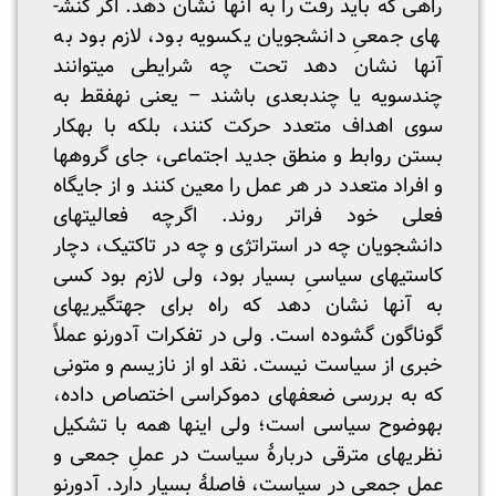
راهی که باید رفت را به آنها نشان دهد. اگر کنش­
های جمعیِ دانشجویان یک­سویه بود، لازم بود به
آنها نشان دهد تحت چه شرایطی می­توانند
چندسویه یا چندبعدی باشند – یعنی نه­فقط به
سوی اهداف متعدد حرکت کنند، بلکه با به­کار
بستن روابط و منطق جدید اجتماعی، جای گروه­ها
و افراد متعدد در هر عمل را معین کنند و از جایگاه
فعلی خود فراتر روند. اگرچه فعالیت­های
دانشجویان چه در استراتژی و چه در تاکتیک، دچار
کاستی­های سیاسیِ بسیار بود، ولی لازم بود کسی
به آنها نشان دهد که راه برای جهت­گیری­های
گوناگون گشوده است. ولی در تفکرات آدورنو عملاً
خبری از سیاست نیست. نقد او از نازیسم و متونی
که به بررسی ضعف­های دموکراسی اختصاص داده،
به­وضوح سیاسی است؛ ولی اینها همه با تشکیل
نظریه­ای مترقی دربارۀ سیاست در عملِ جمعی و
عملِ جمعی در سیاست، فاصلۀ بسیار دارد. آدورنو