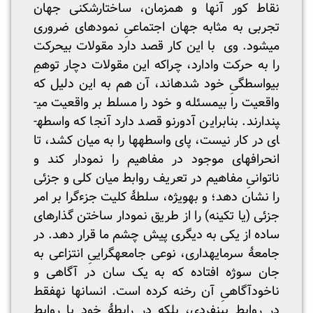
نقاط کور آنها و همزمان، ساختارشکنی جهان
تجربی به مثابه جهان اجتماعیِ نمودهای ضروری
می­شود. وی با این کار قصد دارد مقولات بی­حرکت
را به حرکت وادارد، چراکه این مقولات دچار توهمِ
بی­واسطگیِ خود شده­اند، آن هم به این دلیل که
واقعیت را بی­مسئله و خود را مسلط بر واقعیت می­
پندارند. بنابراین آدورنو قصد دارد آنجا که واسطه­
ای در کار نیست، پای واسطه­ها را به میان کشد، تا
انحراف­های موجود در مفاهیم را نمودار کند و
ناتوانیِ مفاهیم در تعریف روابط میان کلی و جزئی
را نشان دهد؛ و به­ویژه، سلطۀ کلیت جزءگرا بر امر
جزئی (یا تکینه) را از طریق نمودار ساختن گذارهای
ساده از یکی به دیگری پیش چشم ما قرار دهد. در
جامعۀ سرمایه­داری، نوعی جامعه­گراییِ انتزاعی به
جان سوژه افتاده که به یک سان در آگاهی و
ناخودآگاهیِ آن رخنه کرده است. انسان­ها نه­فقط
در روابط بین­فردی، بلکه در رابطۀ خود با روابط