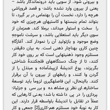
و بیرونی شود. از سویی باید درونماندگار باشد –
یعنی از بیرون وارد نشده باشد- و قصد فروپاشیِ
هرچه را دارد، نخست آن را به­تمامی در بر گیرد، تا
بتواند تمام بن­بست­ها و کاستی­های هرچیزی که خود
را سخت و استوار می­داند، برملا کند. همزمان از
سوی دیگر باید استعلایی باشد، و سرشت ناموجهِ
وضع موجود و بازتولیدِ آن را نمودار کند. آغازگاهِ
چنین کاری به­ناچار ذهنی است. به بیان دقیق­تر،
مستلزم وجود ذهنیت­هایی است که بر روی خود کار
کنند، تا از چنگ دستگاه­های فلج­کنندۀ شناختی
بگریزند، یوغ اندیشۀ ازپیش­آماده و مبتذل را از
گردن وا کنند، و رابطه­ای از بیرون با آن برقرار
کنند. بااین­حال، این فاصله­گیری لزوماً باید توسعۀ
ساختارهای نظریِ مشاهده و بررسی و جزئیات­
پردازی را در پی داشته باشد؛ یعنی کارهایی که
عملاً در تقابل با اندیشۀ باواسطه قرار دارند. این
کار به نوبۀ خود مستلزم هم-کاری
[2]
جمعی و کار