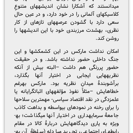
می­دانستند که آشکارا نشانِ اندیشه­های متنوعِ
کلاسیک­های آلمانی را در خود دارد، و در عین حال
سعی دارد با گشودن عرصه­های تازه­ای از کار
نظری، به­شدت مرزبندی خود با این اندیشه­ها را
روشن کند.
امکان نداشت مارکس در این کشمکش­ها و این
جنگ داخلی حضور نداشته باشد. و در حقیقت
حضور پررنگی هم داشت –البته بیش از آنکه
نظریه­هایی ایجابی در اختیار آنها بگذارد،
برآشوبندۀ میدانِ نظریه بود. مارکس به­رغم
خطاهایش –مثلاً نفوذ مؤلفه­های اثبات­گرایانه یا
علم­زدگی در نقد اقتصاد سیاسی- مهمترین سلاح­ها
را برای رخنه در نمودهای بی­واسطه و بداهت کاذب
جامعۀ سرمایه­داری در اختیار آنها می­گذاشت؛ به­
ویژه به یاری دیدگاه­هایش دربارۀ کالا در مقام
رابطه­ای اجتماعی، تجرید مبادله (سلطۀ آن به­