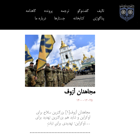
تالیف‎‌
گفت‌وگو
ترجمه‌
پرونده
گاهنامه
پداگوژی
کتابخانه
جستارها
درباره ما
مجاهدان آزوف
1400-12-25
مجاهدانِ آزوف[1] بزرگترین سلاح برای
اوکراین و شاید هم بزرگترین تهدید برای
اوکراین؛ تهدیدی برایِ ثباتِ…