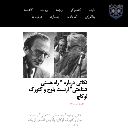
تالیف‎‌
گفت‌وگو
ترجمه‌
پرونده
گاهنامه
پداگوژی
کتابخانه
جستارها
درباره ما
نکاتی درباره ” راه هستی
شناختی” ارنست بلوخ و گئورگ
لوکاچ
1400-08-21
نکاتی درباره ” راه هستی شناختی” ارنست
بلوخ و گئورگ لوکاچ: والایش فلسفی از یک
شکست…