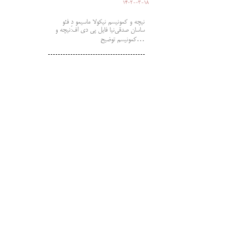
1402-03-18
نیچه و کمونیسم نیکولا ماسیمو دِ فئو
ساسان صدقی‌نیا فایل پی دی اف:نیچه و
کمونیسم توضیح…