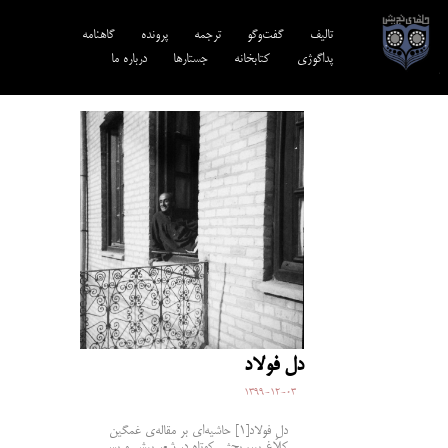
تالیف‎‌
گفت‌وگو
ترجمه‌
پرونده
گاهنامه
پداگوژی
کتابخانه
جستارها
درباره ما
دل فولاد
1399-12-03
دلِ فولاد[1] حاشیه‌ای بر مقاله‌ی غمگین
کلاغ پیر، بحثی کوتاه در شعر پیش و پس