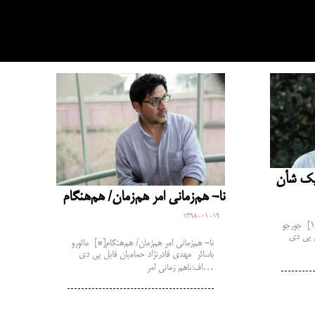
 یک شأن
نا- هم‌زمانی امر هم‌زمان/ هم‌هنگام
1398-01-19
فقدان- بی‌بهرگی به مثابه یک شأن[1] جورجو
ل پی دی
نا- هم‌زمانی امر هم‌زمان/ هم‌هنگام[*] مائورو
باسائر مهدی قادرنژاد حمامیان فایل پی دی
اف:ناهم زمانی امر…