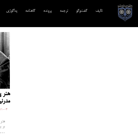
تالیف‎‌
گفت‌وگو
ترجمه‌
پرونده
گاهنامه
پداگوژی
هنر پ
مدرنی
11-04
هنر 
بر پ
زیباشناختی” نیکولاس…