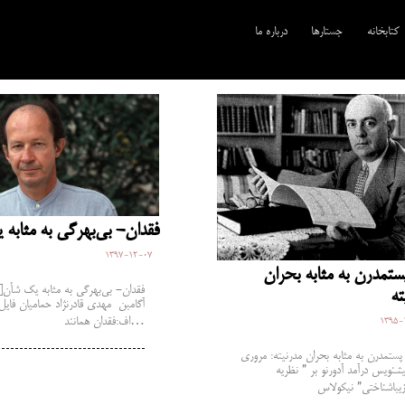
کتابخانه
جستارها
درباره ما
فقدان- بی‌بهرگی به مثابه
1397-12-07
ست­مدرن به مثابه بحران
ته
آگامبن مهدی قادرنژاد حمامیان فای
اف:فقدان همانند…
1395-
پست­مدرن به مثابه بحران مدرنیته: مروری
یش­نویس ­درآمد آدورنو بر ” نظریه