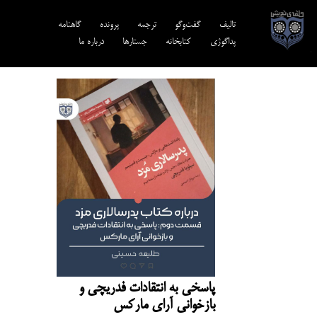
تالیف‎‌
گفت‌وگو
ترجمه‌
پرونده
گاهنامه
پداگوژی
کتابخانه
جستارها
درباره ما
پاسخی به انتقادات فدریچی و
بازخوانی آرای مارکس