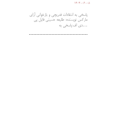
1404-06-08
پاسخی به انتقادات فدریچی و بازخوانی آرای
مارکس نویسنده: طلیعه حسینی فایل پی
دی اف:پاسخی به…