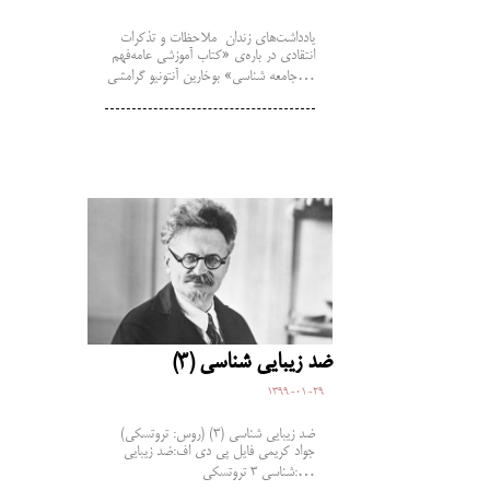
یادداشت‌های زندان ملاحظات و تذکرات
انتقادی در باره‌ی «کتاب آموزشی عامه‌فهم
جامعه شناسی» بوخارین آنتونیو گرامشی…
ضد زیبایی ­شناسی (3)
1399-01-29
ضد زیبایی ­شناسی (3) (روس: تروتسکی)
جواد کریمی فایل پی دی اف:ضد زیبایی
شناسی 3 تروتسکی:…