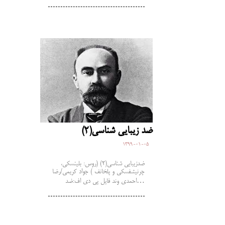
ضد زیبایی شناسی(2)
1399-01-05
ضدزیبایی شناسی(2) (روس: بلینسکی،
چرنیشفسکی و پلخانف ) جواد کریمی/رضا
احمدی وند فایل پی دی اف:ضد…