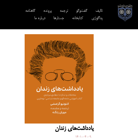
تالیف‎‌
گفت‌وگو
ترجمه‌
پرونده
گاهنامه
پداگوژی
کتابخانه
جستارها
درباره ما
یادداشت‌های زندان
1401-04-09