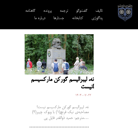
تالیف‎‌
گفت‌وگو
ترجمه‌
پرونده
گاهنامه
پداگوژی
کتابخانه
جستارها
درباره ما
نه، لیبرالیسم گورکن مارکسیسم
نیست!
1404-07-22
نه، لیبرالیسم گورکن مارکسیسم نیست!
مصاحبه‌ی نیک فرنچ(۱) با ویوک چیبر(۲)
مترجم: حمید ذوالقدر فایل پی…