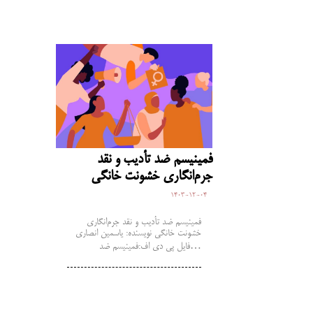
فمینیسم ضد‌ تأدیب و نقد
جرم‌انگاری خشونت خانگی
1403-12-04
فمینیسم ضد‌ تأدیب و نقد جرم‌انگاری
خشونت خانگی نویسنده: یاسمین انصاری
فایل پی دی اف:فمینیسم ضد‌…