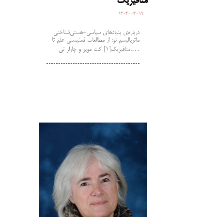
متافیزیک
1404-03-19
درباره‌ی بنیادهای سیاسی-هستی‌شناختی
ماتریالیسم نو: از مطالعات فمنیستی علم تا
متافیزیک[1] کت مویر و چارلز تی.…