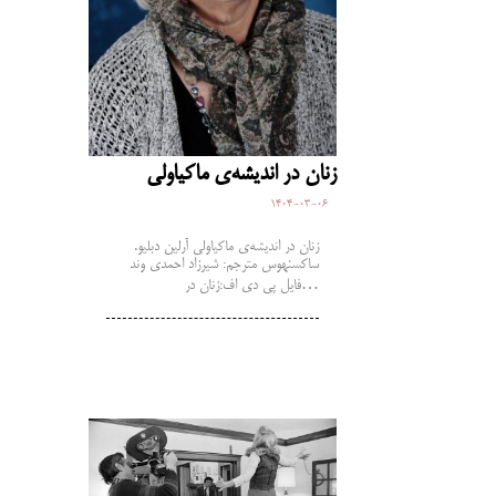
زنان در اندیشه‌ی ماکیاولی
1404-03-06
زنان در اندیشه‌ی ماکیاولی آرلین دبلیو.
ساکسنهوس مترجم: شیرزاد احمدی وند
فایل پی دی اف:زنان در…