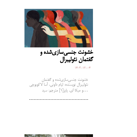
خشونت جنسی‌سازی‌شده و
گفتمان نئولیبرال
1403-12-04
خشونت جنسی‌سازی‌شده و گفتمان
نئولیبرال نویسنده: لیام داونی، آسا لاکوبوچی
و میکا ای. پایز[1] مترجم: سید…