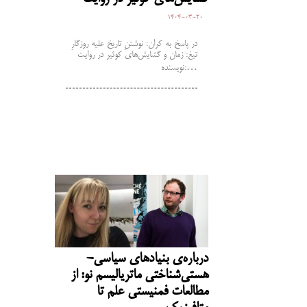
1404-03-20
در پاسخ به کران: نوشتنِ تاریخ علیه روزگارِ
تیغ: زمان و گشایش‌های کوئیر در روایت
نویسنده:…
درباره‌ی بنیادهای سیاسی-
هستی‌شناختی ماتریالیسم نو: از
مطالعات فمنیستی علم تا