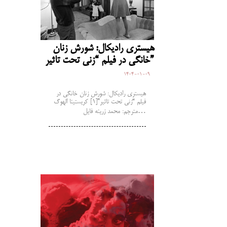
هیستری رادیکال: شورش زنان
خانگی در فیلم “زنی تحت تاثیر”
1404-01-09
هیستری رادیکال: شورش زنان خانگی در
فیلم “زنی تحت تاثیر”[1] کریستینا الهوگ
مترجم: محمد زرینه فایل…