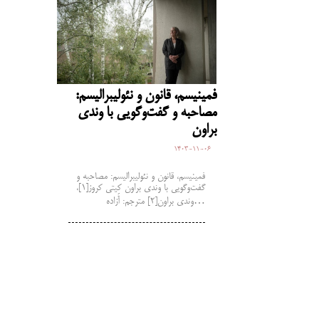
فمینیسم، قانون و نئولیبرالیسم:
مصاحبه و گفت‌وگویی با وندی
براون
1403-11-06
فمینیسم، قانون و نئولیبرالیسم: مصاحبه و
گفت‌وگویی با وندی براون کِیتی کروز[1]،
وندی براون[2] مترجم: آزاده…