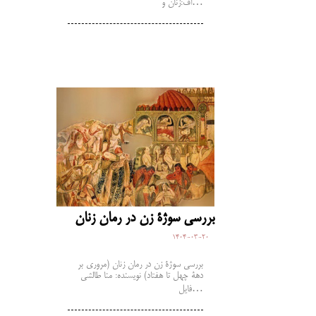
اف:زنان و…
بررسی سوژۀ زن در رمان زنان
1404-03-20
بررسی سوژۀ زن در رمان زنان (مروری بر
دهۀ چهل تا هفتاد) نویسنده: منا طالشی
فایل…