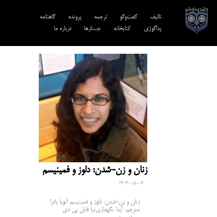
تالیف‎‌
گفت‌وگو
ترجمه‌
پرونده
گاهنامه
پداگوژی
کتابخانه
جستارها
درباره ما
زنان و زن-شدن: دلوز و فمینیسم
1404-05-06
زنان و زن-شدن: دلوز و فمینیسم آنوپا باترا
مترجم: آیدا نگهداری‌نیا فایل پی دی