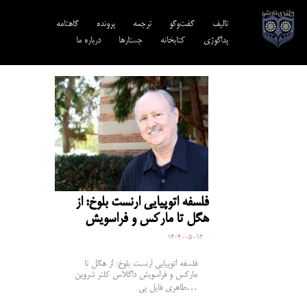
تالیف‎‌
گفت‌وگو
ترجمه‌
پرونده
گاهنامه
پداگوژی
کتابخانه
جستارها
درباره ما
فلسفه اتوپیایی ارنست بلوخ: از
هگل تا مارکس و فراسویش
1404-05-12
فلسفه اتوپیایی ارنست بلوخ: از هگل تا
مارکس و فراسویش داگلاس کلنر شروین
طاهری فایل پی…