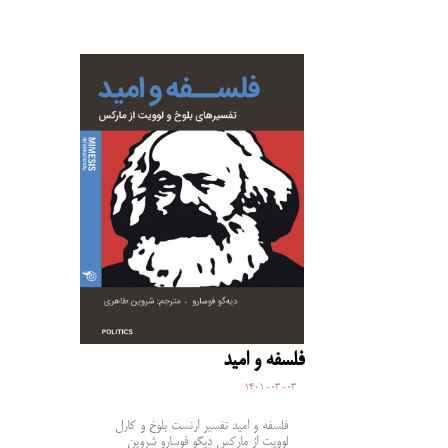
فلسفه و امید
1401-03-03
فلسفه و امید تفسیر ارنست بلوخ و کارل
لوویت از مارکس دیگو فوسارو شروین