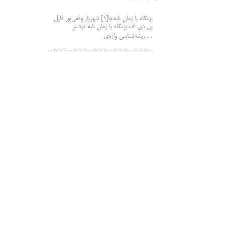
بزنگاه یا زمانِ نابه‌جا[1] شهریار وقفی‌پور فایل
پی دی اف:بزنگاه یا زمانِ نابه دردسرِ
ریشه‌شناسی واژه‌ی…