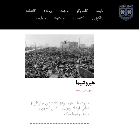
تالیف‎‌
گفت‌وگو
ترجمه‌
پرونده
گاهنامه
پداگوژی
کتابخانه
جستارها
درباره ما
هيروشيما
1396-04-24
هيروشيما ماری لوئیز کاشنیتس برگردان از
آلمانی فرشاد نوروزی کسی که روی
هیروشیما مرگ…