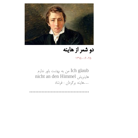
دو شعر از هاینه
1395-06-25
من به بهشت باور ندارم Ich glaub
nicht an den Himmel هاینریش
هاینه برگردان : فرشاد…