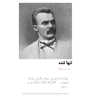
تنها شده
1395-08-14
تنها شده فردریش نیچه برگردان: فرشاد
نوروزی کلاغ ها بانگ سردادند و بر
فراز…