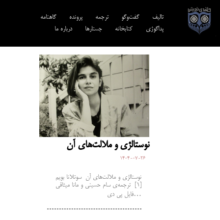
تالیف‎‌
گفت‌وگو
ترجمه‌
پرونده
گاهنامه
پداگوژی
کتابخانه
جستارها
درباره ما
نوستالژی و ملالت‌های آن
1404-07-26
نوستالژی و ملالت‌های آن سوتلانا بویم
[۱] ترجمه‌ی سام حسینی و مانا میثاقی
فایل پی دی…