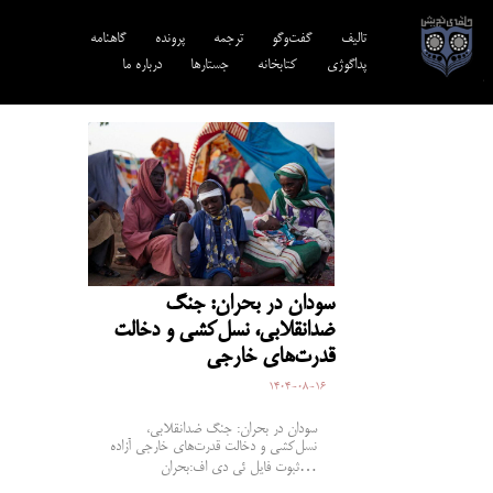
تالیف‎‌
گفت‌وگو
ترجمه‌
پرونده
گاهنامه
پداگوژی
کتابخانه
جستارها
درباره ما
سودان در بحران: جنگ
ضدانقلابی، نسل‌کشی و دخالت
قدرت‌های خارجی
1404-08-16
سودان در بحران: جنگ ضدانقلابی،
نسل‌کشی و دخالت قدرت‌های خارجی آزاده
ثبوت فایل ئی دی اف:بحران…