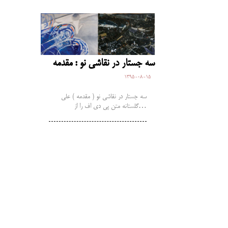
سه جستار در نقاشی نو : مقدمه
1395-08-15
سه جستار در نقاشی نو ( مقدمه ) علی
گلستانه متن پی دی اف را از…