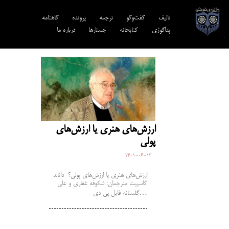
تالیف‎‌
گفت‌وگو
ترجمه‌
پرونده
گاهنامه
پداگوژی
کتابخانه
جستارها
درباره ما
ارزش‌های هنری یا ارزش‌های
پولی
1401-06-12
ارزش‌های هنری یا ارزش‌های پولی؟ دانالد
کاسپیت مترجمان: شکوفه غفاری و علی
گلستانه فایل پی دی…