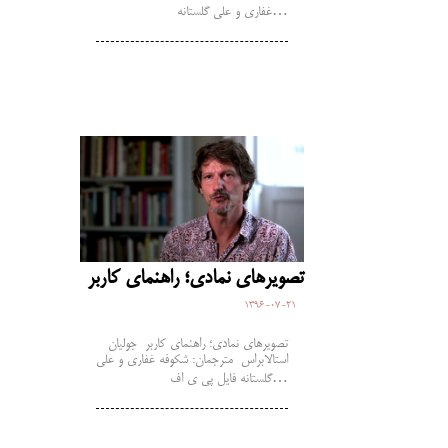
غفاری و علی گلستانه…
تصویرهای نمادی؛ راهنمای کاربر
1396-07-21
تصویرهای نمادی؛ راهنمای کاربر جولیان
استالابراس مترجمان: شکوفه غفاری و علی
گلستانه فایل پی ی اف…