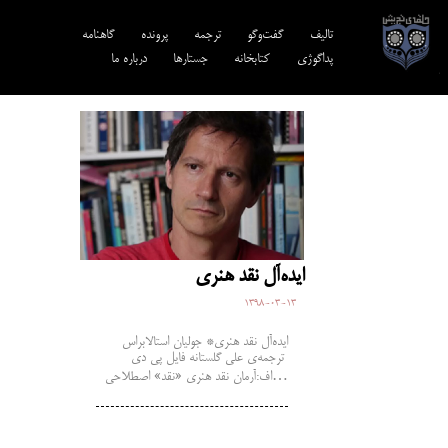
تالیف‎‌
گفت‌وگو
ترجمه‌
پرونده
گاهنامه
پداگوژی
کتابخانه
جستارها
درباره ما
ایده‌آل نقد هنری
1398-03-13
ایده‌آل نقد هنری* جولیان استالابراس
ترجمه‌ی علی گلستانه فایل پی دی
اف:آرمان نقد هنری «نقد» اصطلاحی…