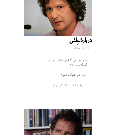
دربارۀسِلفی
1395-03-11
دربارۀسِلفی(1) نویسنده: جولیان
استالابراس(2)
مترجم: میلاد سیاح
به یاد دارم که در دوران…