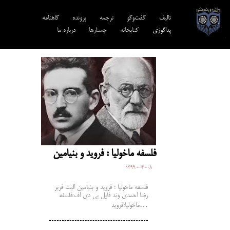
تالیف‎‌
گفت‌وگو
ترجمه‌
پرونده
گاهنامه
پداگوژی
کتابخانه
جستارها
درباره ما
فلسفه ماخولیا : فروید و بنیامین
1399-04-08
فلسفه ماخولیا : فروید و بنیامین الیت فربر
رضا احمدی وند فایل پی دی اف:فلسفه
ماخولیا:فروید…