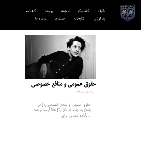
تالیف‎‌
گفت‌وگو
ترجمه‌
پرونده
گاهنامه
پداگوژی
کتابخانه
جستارها
درباره ما
حقوق عمومی و منافع خصوصی
1402-08-17
حقوق عمومی و منافع خصوصی[1] در
پاسخ به چارلز فرانکل[2] هانا آرنت ترجمه
آزاده شعبانی برای…